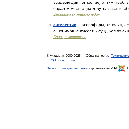
вызывающий нагноение) антимикробные
образом местно (на кожу, слизистые о
Медицинская энциклопедия
антисептик
— ксероформ, хинолин, аси
3
синонимов. антисептик сущ., кол во син
Словарь синонимов
© Академик, 2000-2026
Обратная связь:
Техподдерж
👣 Путешествия
Экспорт словарей на сайты
, сделанные на PHP,
Jo