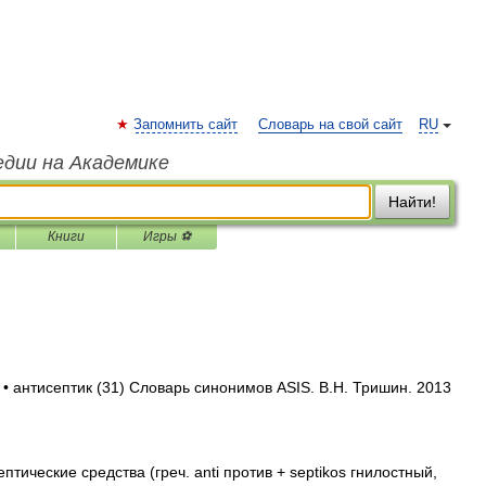
Запомнить сайт
Словарь на свой сайт
RU
едии на Академике
Найти!
Книги
Игры ⚽
 • антисептик (31) Словарь синонимов ASIS. В.Н. Тришин. 2013
птические средства (греч. anti против + septikos гнилостный,