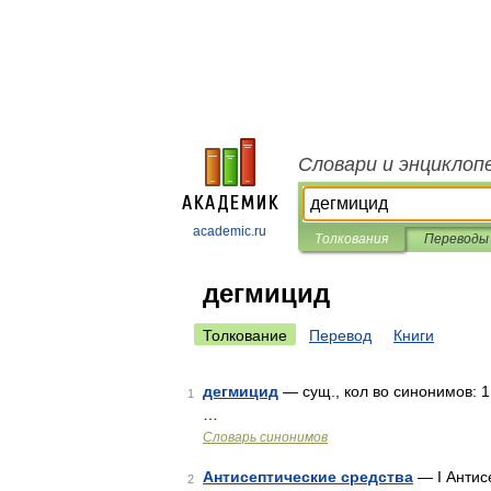
Словари и энциклоп
academic.ru
Толкования
Переводы
дегмицид
Толкование
Перевод
Книги
дегмицид
— сущ., кол во синонимов: 1
1
…
Словарь синонимов
Антисептические средства
— I Антисе
2