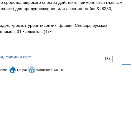
 средства широкого спектра действия, применяются главным
болочки) для предупреждения или лечения гнойно&#8230; …
дол, креозот, уроантисептик, флавин Словарь русских
онимов: 31 • алкогель (1) • …
ка
,
Реклама на сайте
18+
omla,
Drupal,
WordPress, MODx.